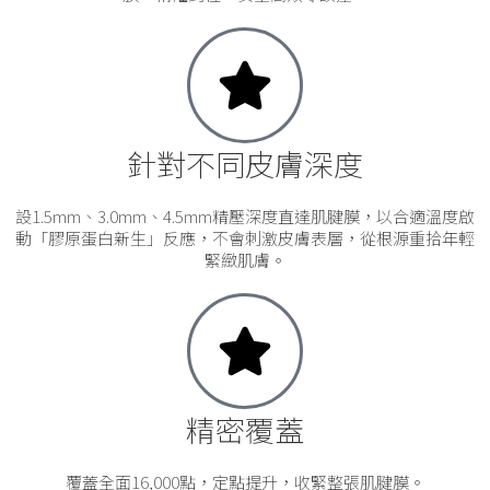
針對不同皮膚深度
設1.5mm、3.0mm、4.5mm精壓深度直達肌腱膜，以合適溫度啟
動「膠原蛋白新生」反應，不會刺激皮膚表層，從根源重拾年輕
緊緻肌膚。
精密覆蓋
覆蓋全面16,000點，定點提升，收緊整張肌腱膜。