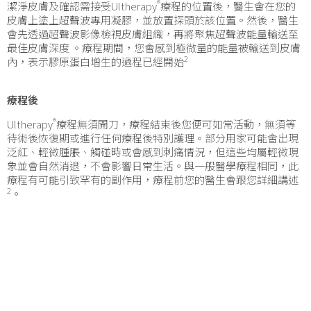
®
潔淨皮膚及確認需接受Ultherapy
療程的位置後，醫生會在您的
皮膚上塗上超聲波專用凝膠，並放置探頭於該位置。然後，醫生
會先透過超聲波影像檢視皮膚組織，再將聚焦超聲波能量輸送至
最佳皮膚深度 。療程期間，您會感到極微量的能量被輸送到皮膚
2
內，表示膠原蛋白增生的過程已經開始
療程後
®
Ultherapy
療程無須開刀，療程結束後您便可如常活動，無須等
待術後恢復期或進行任何療程後特別護理。部分用家可能會出現
泛紅、輕微腫脹、觸碰時或會感到刺痛情況，但這些均屬輕微現
象並會自然消退，不會影響日常生活。與一般醫學療程相同，此
療程有可能引致罕有的副作用，療程前您的醫生會跟您詳細講述
2
。