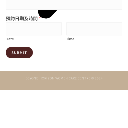
預約日期及時間
*
Date
Time
SUBMIT
BEYOND HORIZON WOMEN CARE CENTRE © 2024