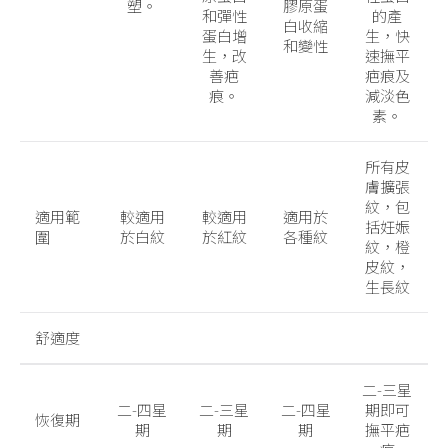
塑。
膠原蛋
和彈性
的產
白收縮
蛋白增
生，快
和變性
生，改
速撫平
善疤
疤痕及
痕。
減淡色
素。
所有皮
膚擴張
紋，包
適用範
較適用
較適用
適用於
括妊娠
圍
於白紋
於紅紋
各種紋
紋，橙
皮紋，
生長紋
舒適度
二-三星
二-四星
二-三星
二-四星
期即可
恢復期
期
期
期
撫平疤