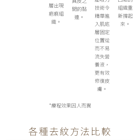
真皮之
層出現
技術令
組織重
間的黏
疤痕組
精華進
新撐起
連。
織。
入肌底
來。
層固定
位置從
而不易
流失營
養液，
更有效
修復皮
膚。
*療程效果因人而異
各種去紋方法比較