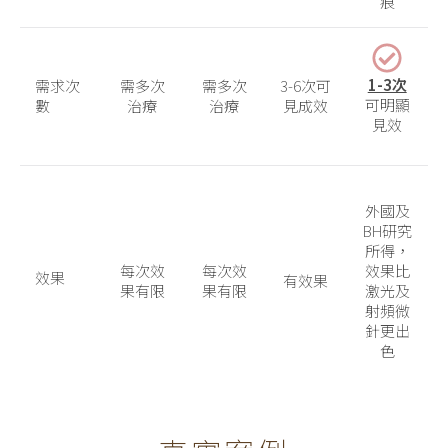
痕
1-3次
需求次
需多次
需多次
3-6次可
可明顯
數
治療
治療
見成效
見效
外國及
BH研究
所得，
每次效
每次效
效果比
效果
有效果
果有限
果有限
激光及
射頻微
針更出
色