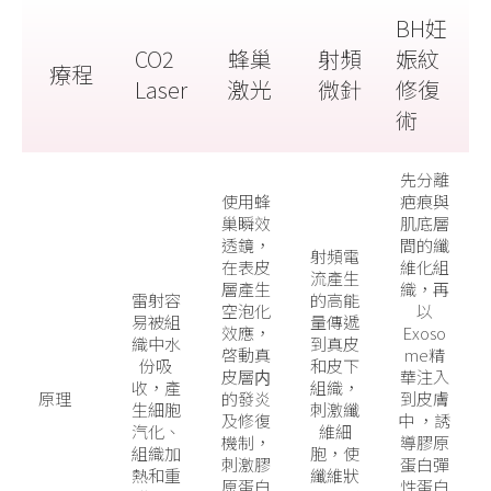
BH妊
CO2
蜂巢
射頻
娠紋
療程
Laser
激光
微針
修復
術
先分離
使用蜂
疤痕與
巢瞬效
肌底層
透鏡，
間的纖
射頻電
在表皮
維化組
流產生
層產生
織，再
雷射容
的高能
空泡化
以
易被組
量傳遞
效應，
Exoso
織中水
到真皮
啓動真
me精
份吸
和皮下
皮層内
華注入
收，產
組織，
原理
的發炎
到皮膚
生細胞
刺激纖
及修復
中 ，誘
汽化、
維細
機制，
導膠原
組織加
胞，使
刺激膠
蛋白彈
熱和重
纖維狀
原蛋白
性蛋白