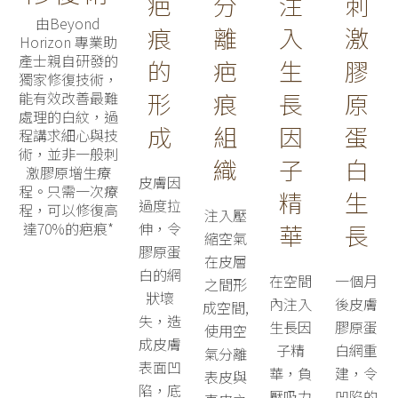
疤
分
注
刺
由Beyond
痕
離
入
激
Horizon 專業助
產士親自研發的
的
疤
生
膠
獨家修復技術，
形
痕
長
原
能有效改善最難
處理的白紋，過
成
組
因
蛋
程講求細心與技
術，並非一般刺
織
子
白
激膠原增生療
皮膚因
程。只需一次療
精
生
過度拉
程，可以修復高
注入壓
伸，令
華
長
達70%的疤痕*
縮空氣
膠原蛋
在皮層
白的網
在空間
一個月
之間形
狀壞
內注入
後皮膚
成空間,
失，造
生長因
膠原蛋
使用空
成皮膚
子精
白網重
氣分離
表面凹
華，負
建，令
表皮與
陷，底
壓吸力
凹陷的