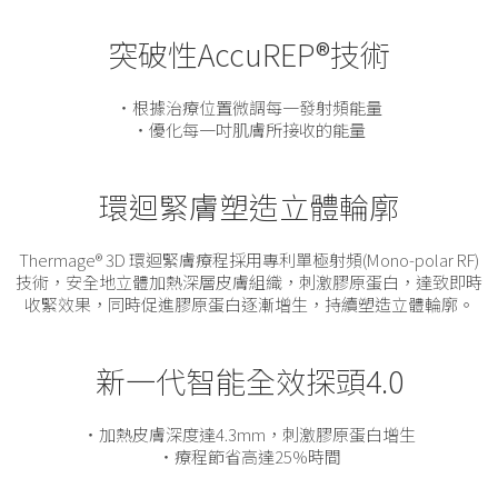
突破性AccuREP®技術
・根據治療位置微調每一發射頻能量
・優化每一吋肌膚所接收的能量
環迴緊膚塑造立體輪廓
Thermage® 3D 環迴緊膚療程採用專利單極射頻(Mono-polar RF)
技術，安全地立體加熱深層皮膚組織，刺激膠原蛋白，達致即時
收緊效果，同時促進膠原蛋白逐漸增生，持續塑造立體輪廓。
新一代智能全效探頭4.0
・加熱皮膚深度達4.3mm，刺激膠原蛋白增生
・療程節省高達25%時間