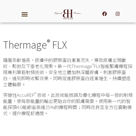
®
Thermage
FLX
隨著年齡增長，皮膚中的膠原蛋白漸漸流失，導致皮膚出現皺
®
紋、鬆弛及下垂老化現象。新一代Thermage
FLX智能緊膚療程採
用專利單極射頻技術，安全地立體加熱深層皮膚，刺激膠原蛋
白，達到即時收緊效果，同時促進膠原蛋白逐漸增生，持續塑造
立體輪廓。
®
突破性AccuREP
技術，此技術能微調及優化療程中每一發的射頻
能量，使每發能量的輸出更貼合你的肌膚需要。使用新一代的智
能探頭4.0能節省高達25%的療程時間；同時改良至全方位震動模
式，提升療程舒適度。