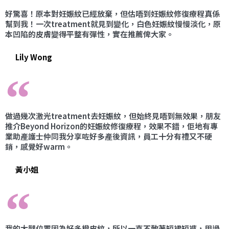
好驚喜！原本對妊娠紋已經放棄，但估唔到妊娠紋修復療程真係
幫到我！一次treatment就見到變化，白色妊娠紋慢慢淡化，原
本凹陷的皮膚變得平整有彈性，實在推薦俾大家。
Lily Wong
做過幾次激光treatment去妊娠紋，但始終見唔到無效果，朋友
推介Beyond Horizon的妊娠紋修復療程，效果不錯，佢地有專
業助產護士仲同我分享咗好多產後資訊，員工十分有禮又不硬
銷，感覺好warm。
黃小姐
我的大腿位置因為好多橙皮紋，所以一直不敢著短裙短褲，用過