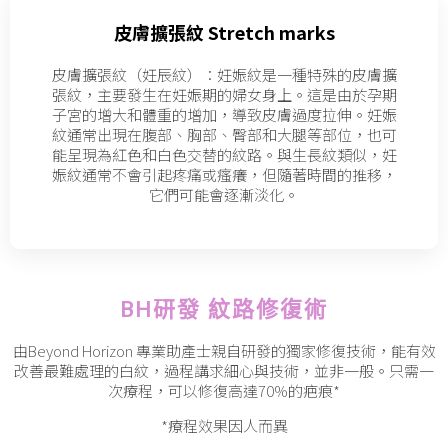
皮膚擴張紋 Stretch marks
皮膚擴張紋（妊辰紋）：妊娠紋是一種特殊的皮膚擴
張紋，主要發生在妊娠期的婦女身上。這是由於孕期
子宮的增大和體重的增加，導致皮膚過度拉伸。妊娠
紋通常出現在腹部、胸部、臀部和大腿等部位，也可
能呈現為紅色和白色交替的紋路。與生長紋類似，妊
娠紋通常不會引起疼痛或瘙癢，但隨著時間的推移，
它們可能會逐漸淡化。
BH研發 紋路修復術
由Beyond Horizon 專業助產士親自研發的獨家修復技術，能有效
改善最難處理的白紋，過程講求細心與技術，並非一般。只需一
次療程，可以修復高達70%的疤痕*
*療程效果因人而異