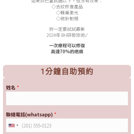
如果妳已嘗試過以下，但沒有效果：
◇去紋修復產品
◇蜂巢激光
◇微針射頻
妳一定要試試最新
2024年 BH研發技術✓
一次療程可以修復
高達70%的疤痕
1分鐘自助預約
姓名
*
聯絡電話(whatsapp)
*